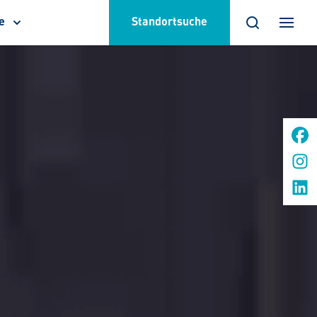
e
Standortsuche
termenü
eigen