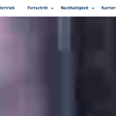
Vertrieb
Fortschritt
Nachhaltigkeit
Karrier
Untermenü
Untermenü
Un
anzeigen
anzeigen
anz