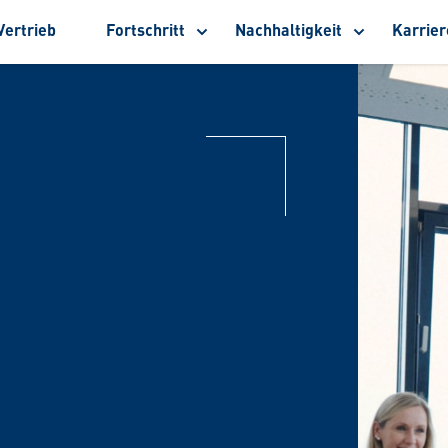
Vertrieb
Fortschritt
Nachhaltigkeit
Karrier
Untermenü
Untermenü
Un
anzeigen
anzeigen
anz