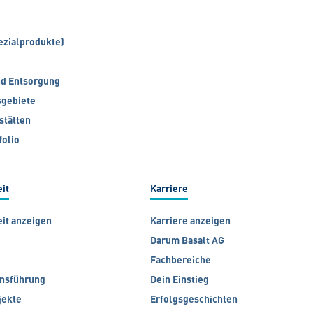
ezialprodukte)
nd Entsorgung
gebiete
stätten
folio
it
Karriere
eit anzeigen
Karriere anzeigen
Darum Basalt AG
Fachbereiche
nsführung
Dein Einstieg
jekte
Erfolgsgeschichten