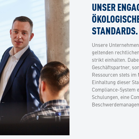
UNSER ENGAG
ÖKOLOGISCHE
STANDARDS.
Unsere Unternehmensf
geltenden rechtliche
strikt einhalten. Dab
Geschäftspartner, son
Ressourcen stets im 
Einhaltung dieser St
Compliance-System ei
Schulungen, eine Com
Beschwerdemanagem