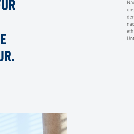
FÜR
Nac
uns
der
nac
eth
TE
Un
UR.