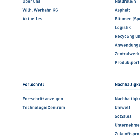
Über uns
Naturstein
Wilh. Werhahn KG
Asphalt
Aktuelles
Bitumen (Sp
Logistik
Recycling u
Anwendungs
Zentralwerk
Produktport
Fortschritt
Nachhaltigke
Fortschritt anzeigen
Nachhaltigk
TechnologieCentrum
Umwelt
Soziales
Unternehme
Zukunftspro