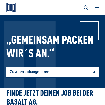
Skip
to
content
„GEMEINSAM PACKEN
WIR´S AN.“
Zu allen Jobangeboten
FINDE JETZT DEINEN JOB BEI DER
BASALT AG.