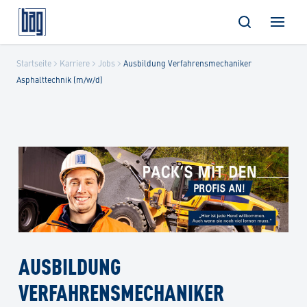
Skip
Startseite
Karriere
Jobs
Ausbildung Verfahrensmechaniker
to
Asphalttechnik (m/w/d)
content
AUSBILDUNG
VERFAHRENSMECHANIKER