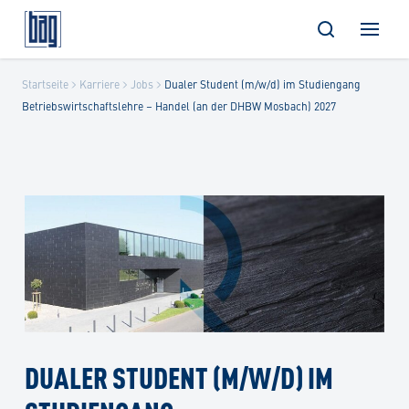
Skip
Startseite
Karriere
Jobs
Dualer Student (m/w/d) im Studiengang
to
Betriebswirtschaftslehre – Handel (an der DHBW Mosbach) 2027
content
DUALER STUDENT (M/W/D) IM