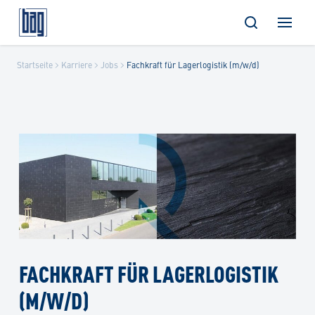
Skip
Startseite
Karriere
Jobs
Fachkraft für Lagerlogistik (m/w/d)
to
content
FACHKRAFT FÜR LAGERLOGISTIK
(M/W/D)