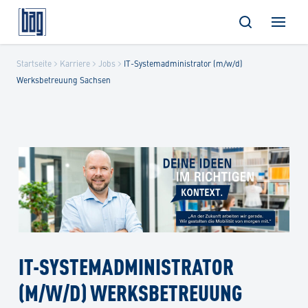
Skip
Startseite
Karriere
Jobs
IT-Systemadministrator (m/w/d)
to
Werksbetreuung Sachsen
content
IT-SYSTEMADMINISTRATOR
(M/W/D) WERKSBETREUUNG