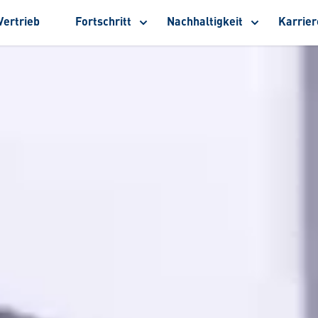
Vertrieb
Fortschritt
Nachhaltigkeit
Karrier
Untermenü
Untermenü
Un
anzeigen
anzeigen
anz