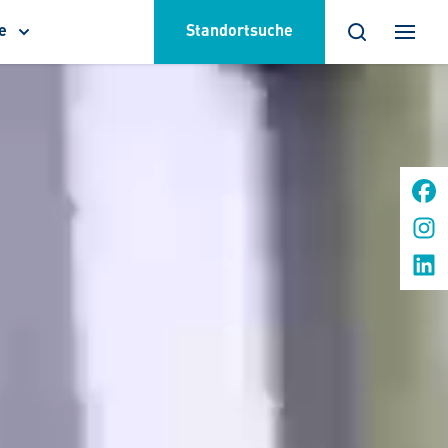
e
Standortsuche
termenü
eigen