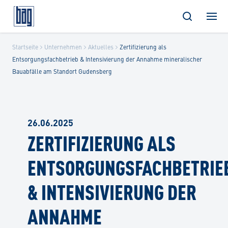
Skip
Startseite
Unternehmen
Aktuelles
Zertifizierung als
to
Entsorgungsfachbetrieb & Intensivierung der Annahme mineralischer
content
Bauabfälle am Standort Gudensberg
26.06.2025
ZERTIFIZIERUNG ALS
ENTSORGUNGSFACHBETRIE
& INTENSIVIERUNG DER
ANNAHME