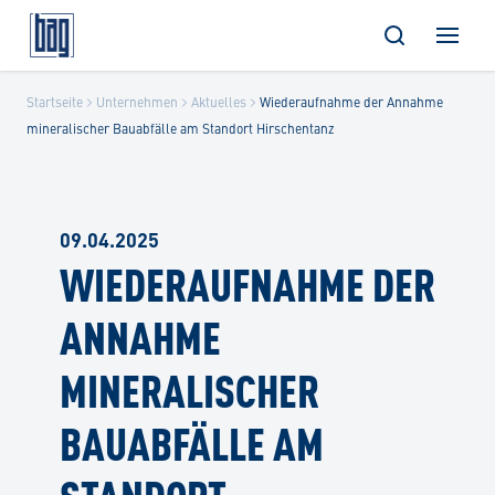
Skip
Startseite
Unternehmen
Aktuelles
Wiederaufnahme der Annahme
to
mineralischer Bauabfälle am Standort Hirschentanz
content
09.04.2025
WIEDERAUFNAHME DER
ANNAHME
MINERALISCHER
BAUABFÄLLE AM
STANDORT